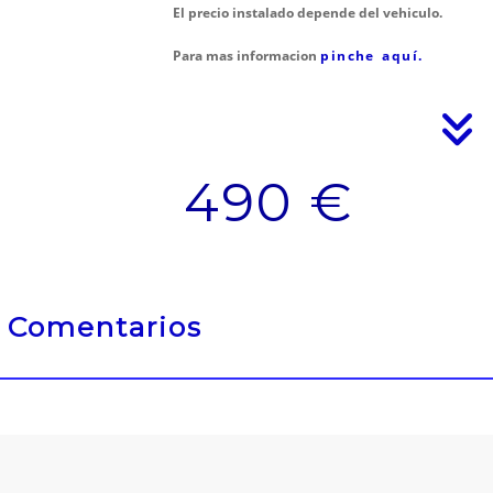
El precio instalado depende del vehiculo.
Para mas informacion
pinche aquí.
490 €
Comentarios