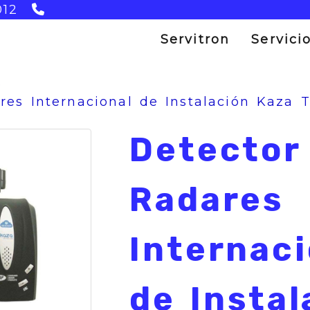
983 300 846
012
Servitron
Servici
S
res Internacional de Instalación Kaza
Detector
Radares
Internaci
de Instal