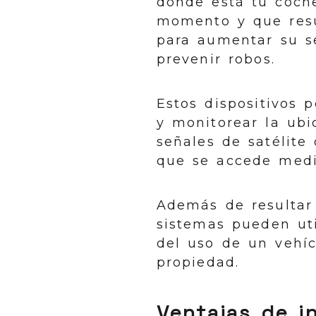
dónde está tu coch
momento y que resu
para aumentar su s
prevenir robos.
Estos dispositivos p
y monitorear la ubi
señales de satélite
que se accede medi
Además de resultar 
sistemas pueden uti
del uso de un vehíc
propiedad.
Ventajas de i