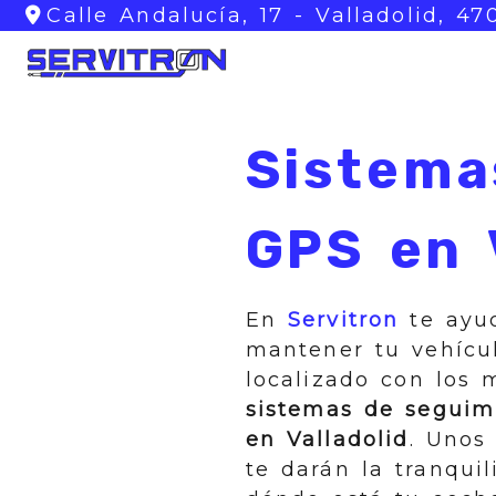
Calle Andalucía, 17 -
Valladolid,
47
Sistema
GPS en 
En
Servitron
te ayu
mantener tu vehícu
localizado con los
sistemas de seguim
en Valladolid
. Unos
te darán la tranqui