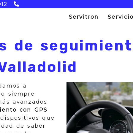
983 300 846
012
Servitron
Servici
s de seguimien
Valladolid
damos a
lo siempre
 más avanzados
iento con GPS
 dispositivos que
lidad de saber