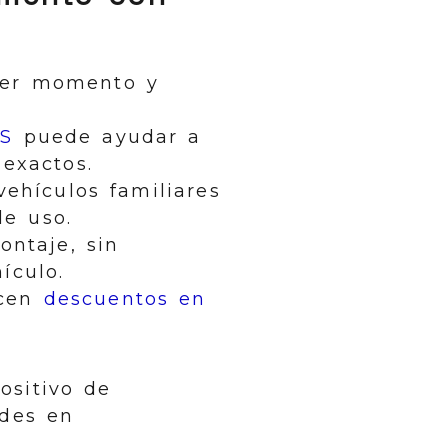
uier momento y
.
S
puede ayudar a
 exactos.
vehículos familiares
de uso.
ontaje, sin
ículo.
ecen
descuentos en
ositivo de
udes en